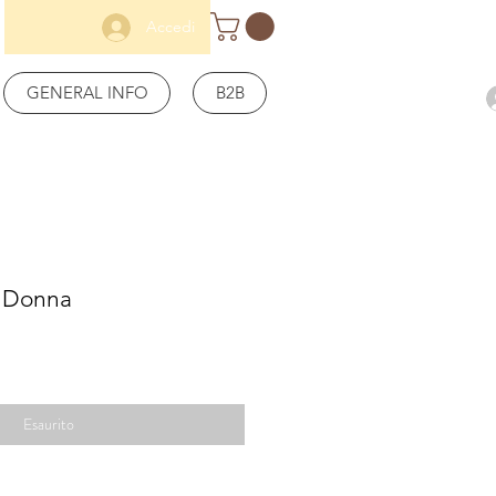
Accedi
GENERAL INFO
B2B
s Donna
Prezzo
scontato
Esaurito