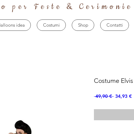
to per Feste & Cerimonie
alloons idea
Costumi
Shop
Contatti
Costume Elvi
Prezzo
 49,90 € 
34,93 €
regolare