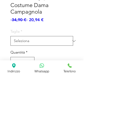
Costume Dama
Campagnola
Prezzo
Prezzo
 34,90 € 
20,94 €
regolare
scontato
Taglia
*
Quantità
*
Indirizzo
Whatsapp
Telefono
Aggiungi al carrello
Vestito - Copricapo
SHIPPING INFO