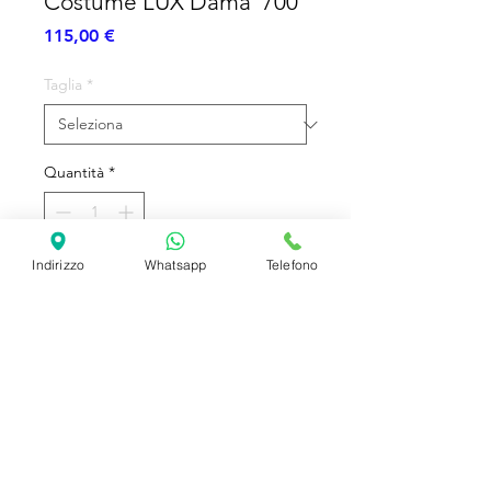
Costume LUX Dama '700
Prezzo
115,00 €
Taglia
*
Quantità
*
Indirizzo
Whatsapp
Telefono
Aggiungi al carrello
Abito - Sottogonna con Cerchio
SHIPPING INFO
FAQ
GENERAL INFO