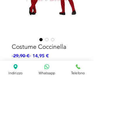
Costume Coccinella
Prezzo
Prezzo
 29,90 € 
14,95 €
regolare
scontato
Esaurito
Indirizzo
Whatsapp
Telefono
Costume Coccinella
Vestito - Cerchietto
SHIPPING INFO
FAQ