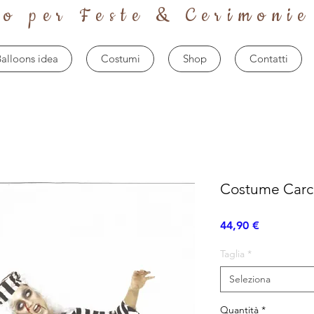
to per Feste & Cerimonie
alloons idea
Costumi
Shop
Contatti
Costume Carc
Prezzo
44,90 €
Taglia
*
Seleziona
Quantità
*