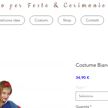
to per Feste & Cerimonie
alloons idea
Costumi
Shop
Contatti
Costume Bian
Prezzo
34,90 €
Taglia
*
Seleziona
Quantità
*