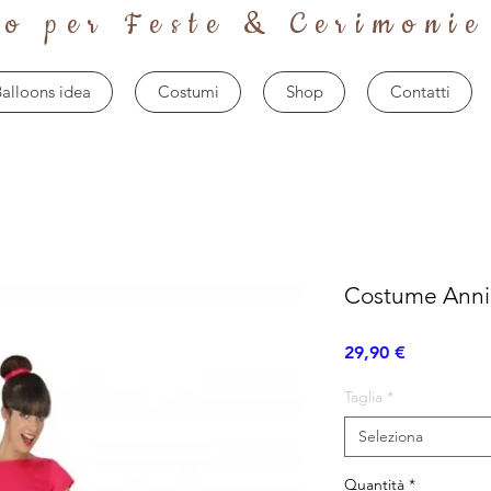
to per Feste & Cerimonie
alloons idea
Costumi
Shop
Contatti
Costume Anni
Prezzo
29,90 €
Taglia
*
Seleziona
Quantità
*