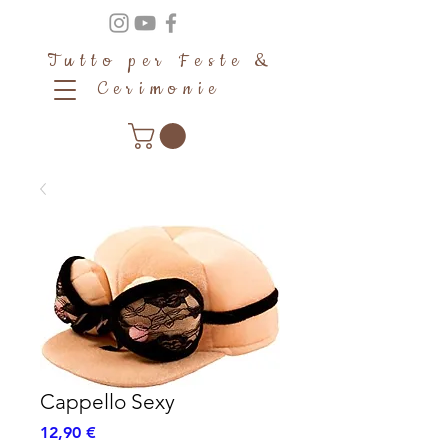
Tutto per Feste &
Cerimonie
Cappello Sexy
Prezzo
12,90 €