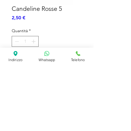
Candeline Rosse 5​​​​​​​
Prezzo
2,50 €
Quantità
*
Aggiungi al carrello
Indirizzo
Whatsapp
Telefono
Candeline Rosse Numero 5- 7cm
SHIPPING INFO
FAQ
GENERAL INFO
©2023 by Slime Factory.