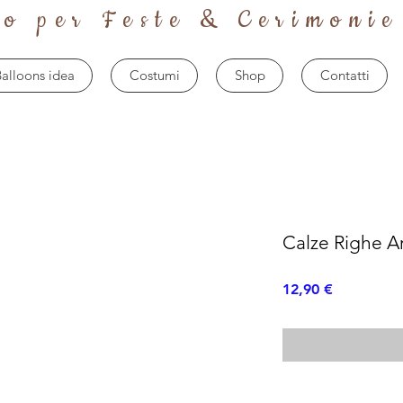
to per Feste & Cerimonie
alloons idea
Costumi
Shop
Contatti
Calze Righe A
Prezzo
12,90 €