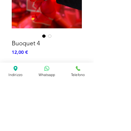
Buoquet 4
Prezzo
12,00 €
Esaurito
Indirizzo
Whatsapp
Telefono
Bouquet
7 Ferrero Roche
Cuoricini glitterati
SHIPPING INFO
FAQ