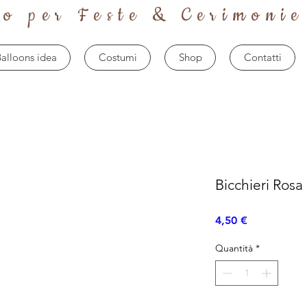
to per Feste & Cerimonie
alloons idea
Costumi
Shop
Contatti
Bicchieri Rosa
Prezzo
4,50 €
Quantità
*