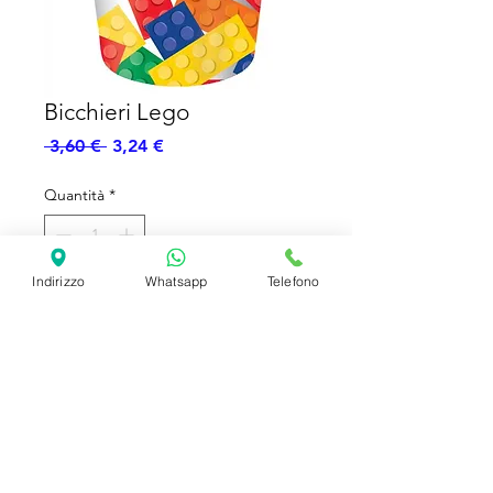
Bicchieri Lego
Prezzo
Prezzo
 3,60 € 
3,24 €
regolare
scontato
Quantità
*
Indirizzo
Whatsapp
Telefono
Aggiungi al carrello
Bicchieri carta-Lego-8pz
SHIPPING INFO
FAQ