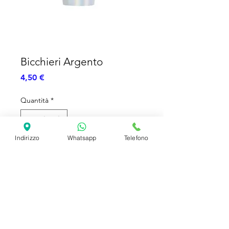
Bicchieri Argento
Prezzo
4,50 €
Quantità
*
Indirizzo
Whatsapp
Telefono
Aggiungi al carrello
Bicchieri Argento - Carta - 8pz
SHIPPING INFO