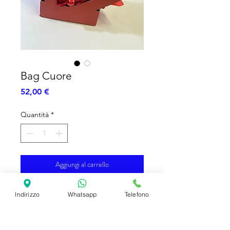
Bag Cuore
Prezzo
52,00 €
Quantità
*
Aggiungi al carrello
•⁠ ⁠4 cuoricini cioccolatini
Indirizzo
Whatsapp
Telefono
•⁠ ⁠⁠3 Kinder
•⁠ ⁠⁠4 mars
•⁠ ⁠⁠3 Kinder delice