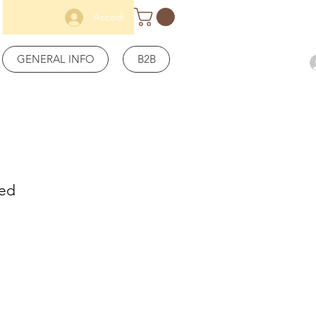
Accedi
GENERAL INFO
B2B
Led