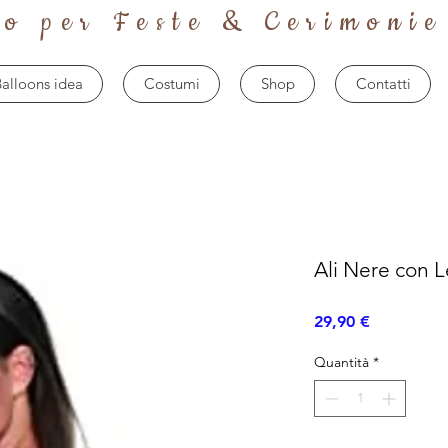
to per Feste & Cerimonie
alloons idea
Costumi
Shop
Contatti
Ali Nere con 
Prezzo
29,90 €
Quantità
*