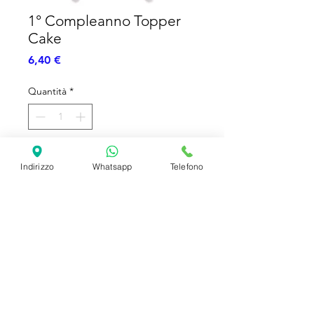
1° Compleanno Topper
Cake
Prezzo
6,40 €
Quantità
*
Aggiungi al carrello
Indirizzo
Whatsapp
Telefono
Topper Cake - Cera - 1° Compleanno
Rosa
SHIPPING INFO
FAQ
GENERAL INFO